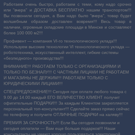
Работаем очень быстро, работаем с теми, кому надо срочно
или "вчера" и ДОСТАВКА БЕСПЛАТНО нашим транспортом!!!
Вы позвонили сегодня, а Вам надо было "вчера", товар будет
волшебным образом доставлен вовремя!!! Весь товар в
наличии, огромные складские площади в Минске и составляют
более 100 000 м2!!!
Профивент ― компания VI-го технологического уклада!!!
Используем высокие технологии VI технологического уклада ―
робототехника, искусственный интеллект, гибкие системы
«безлюдного» производства!!!
ВНИМАНИЕ!!! РАБОТАЕМ ТОЛЬКО С ОРГАНИЗАЦИЯМИ И
ТОЛЬКО ПО БЕЗНАЛУ!!! С ЧАСТНЫМ ЛИЦАМИ НЕ РАБОТАЕМ
И МАГАЗИНЫ НЕ ДЕРЖИМ!!! РАБОТАЕМ ТОЛЬКО С
ЮРИДИЧЕСКИМИ ЛИЦАМИ!!!
СПЕЦПРЕДЛОЖЕНИЕ!!! Сегодня при оплате любого товара с
9.00 до 14.00 каждый ЕГО ВЕЛИЧЕСТВО КЛИЕНТ получит
офигительные ПОДАРКИ!!! За каждым Клиентом закрепляется
персональный топ-консультант!!! Сделайте заказ прямо сейчас
по телефону и получите ОТЛИЧНЫЕ ПОДАРКИ на халяву!!!
ПРЕМИЯ ЗА СРОЧНОСТЬ!!! Если Вы сегодня позвонили и
сегодня оплатили ― Вам еще больше подарков!!! Наши
консультанты не умеют хорошо пользоваться электронной