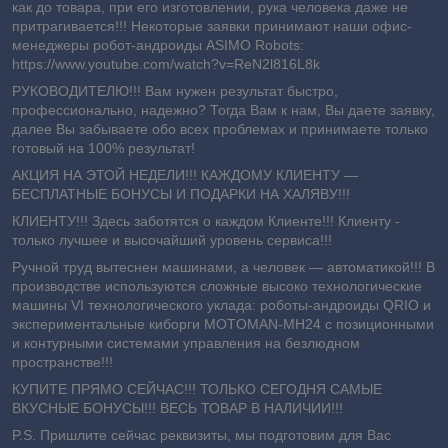
как до товара, при его изготовлении, рука человека даже не
притрагивается!!! Некоторые заявки принимают наши офис-
менеджеры робот-андроиды ASIMO Robots:
https://www.youtube.com/watch?v=ReN2l816L8k
РУКОВОДИТЕЛЮ!!! Вам нужен результат быстро,
профессионально, надежно? Тогда Вам к нам, Вы даете заявку,
далее Вы забываете обо всех проблемах и принимаете только
готовый на 100% результат!
АКЦИЯ НА ЭТОЙ НЕДЕЛИ!!! КАЖДОМУ КЛИЕНТУ —
БЕСПЛАТНЫЕ БОНУСЫ И ПОДАРКИ НА ХАЛЯВУ!!!
КЛИЕНТУ!!! Здесь заботятся о каждом Клиенте!!! Клиенту -
т
олько лучшее и
высочайший уровень сервиса!!!
Ручной труд вытеснен машинами, а человек — автоматикой!!! В
производстве используются сложные высоко технологические
машины VI технологического уклада: роботы-андроиды QRIO и
экспериментальные киборги MOTOMAN-MH24 с позиционными
и контурными системами управления на безлюдном
пространстве!!!
КУПИТЕ ПРЯМО СЕЙЧАС!!! ТОЛЬКО СЕГОДНЯ САМЫЕ
ВКУСНЫЕ БОНУСЫ!!! ВЕСЬ ТОВАР В НАЛИЧИИ!!!
P.S. Пришлите сейчас реквизиты, мы подготовим для Вас