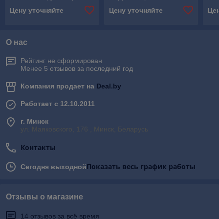
Решетка наружная
арктос, Наружные
Цену уточняйте
Цену уточняйте
Це
вентиляционная, Решетки
решетки арн арктос,
Наружная решетка
О нас
Рейтинг не сформирован
Менее 5 отзывов за последний год
Компания продает на
Deal.by
Работает с 12.10.2011
г. Минск
ул. Маяковского, 176 , Минск, Беларусь
Контакты
Показать весь график работы
Сегодня выходной
Отзывы о магазине
14 отзывов за всё время