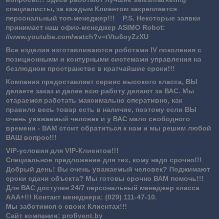
специалисты, за каждым Клиентом закрепляется
персональный топ-менеджер!!! P.S. Некоторые заявки
принимает наш офис-менеджер ASIMO Robot:
//www.youtube.com/watch?v=tVtu6oyZzXU
Все изделия изготавливаются роботами IV поколения с
позиционными и контурными системами управления на
безлюдном пространстве в кратчайшие сроки!!!
Компания предоставляет сервис высокого класса, ВЫ
делаете заказ и далее всю работу делают за ВАС. Мы
стараемся работать максимально оперативно, как
правило весь товар есть в наличие, поэтому если ВЫ
очень уважаемый человек и у ВАС мало свободного
времени - ВАМ стоит обратиться к нам и мы решим любой
ВАШ вопрос!!!
VIP-условия для VIP-Клиентов!!!
Специальное предложение для тех, кому надо срочно!!!
Добрый день! Вы очень уважаемый человек? Поджимают
сроки сдачи объекта? Мы готовы срочно ВАМ помочь!!!
Для ВАС доступен 24/7 персональный менеджер класса
ААА+!!! Контакт менеджера: (029) 111-47-10.
Мы заботимся о своих Клиентах!!!
Сайт компании: profivent.by