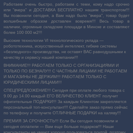
Работаем очень быстро, работаем с теми, кому надо срочно
или "вчера" и ДОСТАВКА БЕСПЛАТНО нашим транспортом!!!
Вы позвонили сегодня, а Вам надо было "вчера", товар будет
волшебным образом доставлен вовремя!!! Весь товар в
наличии, огромные складские площади в Минске и составляют
более 100 000 м2!!!
Высокие технологии VI технологического уклада ―
робототехника, искусственный интеллект, гибкие системы
«безлюдного» производства, не оставят ВАС равнодушными к
качеству и сервису нашей компании!!!
ВНИМАНИЕ!!! РАБОТАЕМ ТОЛЬКО С ОРГАНИЗАЦИЯМИ И
ТОЛЬКО ПО БЕЗНАЛУ!!! С ЧАСТНЫМ ЛИЦАМИ НЕ РАБОТАЕМ
И МАГАЗИНЫ НЕ ДЕРЖИМ!!! РАБОТАЕМ ТОЛЬКО С
ЮРИДИЧЕСКИМИ ЛИЦАМИ!!!
СПЕЦПРЕДЛОЖЕНИЕ!!! Сегодня при оплате любого товара с
9.00 до 14.00 каждый ЕГО ВЕЛИЧЕСТВО КЛИЕНТ получит
офигительные ПОДАРКИ!!! За каждым Клиентом закрепляется
персональный топ-консультант!!! Сделайте заказ прямо сейчас
по телефону и получите ОТЛИЧНЫЕ ПОДАРКИ на халяву!!!
ПРЕМИЯ ЗА СРОЧНОСТЬ!!! Если Вы сегодня позвонили и
сегодня оплатили ― Вам еще больше подарков!!! Наши
консультанты не умеют хорошо пользоваться почтой, поэтому