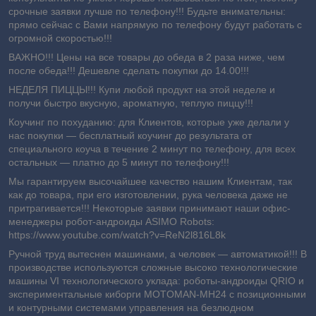
срочные заявки лучше по телефону!!! Будьте внимательны:
прямо сейчас с Вами напрямую по телефону будут работать с
огромной скоростью!!!
ВАЖНО!!! Цены на все товары до обеда в 2 раза ниже, чем
после обеда!!! Дешевле сделать покупки до 14.00!!!
НЕДЕЛЯ ПИЦЦЫ!!! Купи любой продукт на этой неделе и
получи быстро вкусную, ароматную, теплую пиццу!!!
Коучинг по похуданию: для Клиентов, которые уже делали у
нас покупки ― бесплатный коучинг до результата от
специального коуча в течение 2 минут по телефону, для всех
остальных ― платно до 5 минут по телефону!!!
Мы гарантируем высочайшее качество нашим Клиентам, так
как до товара, при его изготовлении, рука человека даже не
притрагивается!!! Некоторые заявки принимают наши офис-
менеджеры робот-андроиды ASIMO Robots:
https://www.youtube.com/watch?v=ReN2l816L8k
Ручной труд вытеснен машинами, а человек — автоматикой!!! В
производстве используются сложные высоко технологические
машины VI технологического уклада: роботы-андроиды QRIO и
экспериментальные киборги MOTOMAN-MH24 с позиционными
и контурными системами управления на безлюдном