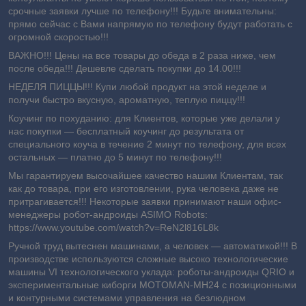
срочные заявки лучше по телефону!!! Будьте внимательны:
прямо сейчас с Вами напрямую по телефону будут работать с
огромной скоростью!!!
ВАЖНО!!! Цены на все товары до обеда в 2 раза ниже, чем
после обеда!!! Дешевле сделать покупки до 14.00!!!
НЕДЕЛЯ ПИЦЦЫ!!! Купи любой продукт на этой неделе и
получи быстро вкусную, ароматную, теплую пиццу!!!
Коучинг по похуданию: для Клиентов, которые уже делали у
нас покупки ― бесплатный коучинг до результата от
специального коуча в течение 2 минут по телефону, для всех
остальных ― платно до 5 минут по телефону!!!
Мы гарантируем высочайшее качество нашим Клиентам, так
как до товара, при его изготовлении, рука человека даже не
притрагивается!!! Некоторые заявки принимают наши офис-
менеджеры робот-андроиды ASIMO Robots:
https://www.youtube.com/watch?v=ReN2l816L8k
Ручной труд вытеснен машинами, а человек — автоматикой!!! В
производстве используются сложные высоко технологические
машины VI технологического уклада: роботы-андроиды QRIO и
экспериментальные киборги MOTOMAN-MH24 с позиционными
и контурными системами управления на безлюдном