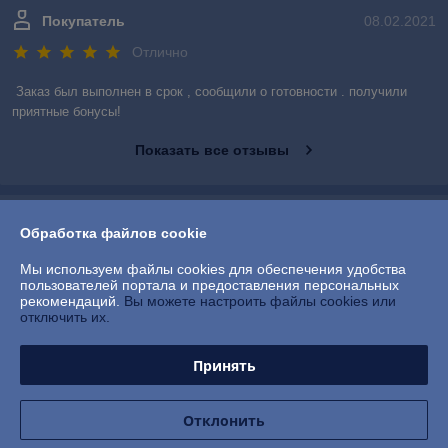
Покупатель
08.02.2021
Отлично
Заказ был выполнен в срок , сообщили о готовности . получили 
приятные бонусы!
Показать все отзывы
О нас
Обработка файлов cookie
Контакты
Мы используем файлы cookies для обеспечения удобства
пользователей портала и предоставления персональных
рекомендаций.
Вы можете настроить файлы cookies или
Доставка и оплата
отключить их.
График работы
Принять
Полная версия сайта
Отклонить