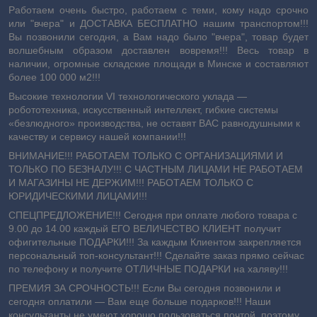
Работаем очень быстро, работаем с теми, кому надо срочно
или "вчера" и ДОСТАВКА БЕСПЛАТНО нашим транспортом!!!
Вы позвонили сегодня, а Вам надо было "вчера", товар будет
волшебным образом доставлен вовремя!!! Весь товар в
наличии, огромные складские площади в Минске и составляют
более 100 000 м2!!!
Высокие технологии VI технологического уклада ―
робототехника, искусственный интеллект, гибкие системы
«безлюдного» производства, не оставят ВАС равнодушными к
качеству и сервису нашей компании!!!
ВНИМАНИЕ!!! РАБОТАЕМ ТОЛЬКО С ОРГАНИЗАЦИЯМИ И
ТОЛЬКО ПО БЕЗНАЛУ!!! С ЧАСТНЫМ ЛИЦАМИ НЕ РАБОТАЕМ
И МАГАЗИНЫ НЕ ДЕРЖИМ!!! РАБОТАЕМ ТОЛЬКО С
ЮРИДИЧЕСКИМИ ЛИЦАМИ!!!
СПЕЦПРЕДЛОЖЕНИЕ!!! Сегодня при оплате любого товара с
9.00 до 14.00 каждый ЕГО ВЕЛИЧЕСТВО КЛИЕНТ получит
офигительные ПОДАРКИ!!! За каждым Клиентом закрепляется
персональный топ-консультант!!! Сделайте заказ прямо сейчас
по телефону и получите ОТЛИЧНЫЕ ПОДАРКИ на халяву!!!
ПРЕМИЯ ЗА СРОЧНОСТЬ!!! Если Вы сегодня позвонили и
сегодня оплатили ― Вам еще больше подарков!!! Наши
консультанты не умеют хорошо пользоваться почтой, поэтому