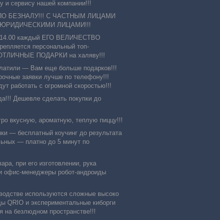
 и сервису нашей компании!!!
ПО БЕЗНАЛУ!!! С ЧАСТНЫМ ЛИЦАМИ
 ЮРИДИЧЕСКИМИ ЛИЦАМИ!!!
о 14.00 каждый ЕГО ВЕЛИЧЕСТВО
епляется персональный топ-
те ОТЛИЧНЫЕ ПОДАРКИ на халяву!!!
атили ― Вам еще больше подарков!!!
рочные заявки лучше по телефону!!!
т работать с огромной скоростью!!!
да!!! Дешевле сделать покупки до
о вкусную, ароматную, теплую пиццу!!!
пки ― бесплатный коучинг до результата
льных ― платно до 5 минут по
ра, при его изготовлении, рука
ши офис-менеджеры робот-андроиды
зводстве используются сложные высоко
ды QRIO и экспериментальные киборги
на безлюдном пространстве!!!