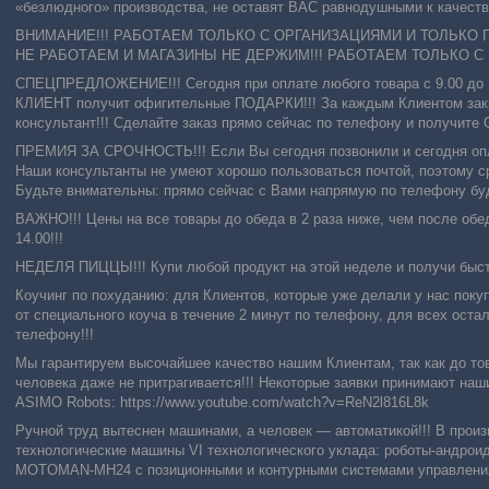
«безлюдного» производства, не оставят ВАС равнодушными к качеству
ВНИМАНИЕ!!! РАБОТАЕМ ТОЛЬКО С ОРГАНИЗАЦИЯМИ И ТОЛЬКО 
НЕ РАБОТАЕМ И МАГАЗИНЫ НЕ ДЕРЖИМ!!! РАБОТАЕМ ТОЛЬКО С
СПЕЦПРЕДЛОЖЕНИЕ!!! Сегодня при оплате любого товара с 9.00 д
КЛИЕНТ получит офигительные ПОДАРКИ!!! За каждым Клиентом закр
консультант!!! Сделайте заказ прямо сейчас по телефону и получи
ПРЕМИЯ ЗА СРОЧНОСТЬ!!! Если Вы сегодня позвонили и сегодня опл
Наши консультанты не умеют хорошо пользоваться почтой, поэтому с
Будьте внимательны: прямо сейчас с Вами напрямую по телефону буду
ВАЖНО!!! Цены на все товары до обеда в 2 раза ниже, чем после обе
14.00!!!
НЕДЕЛЯ ПИЦЦЫ!!! Купи любой продукт на этой неделе и получи быстр
Коучинг по похуданию: для Клиентов, которые уже делали у нас поку
от специального коуча в течение 2 минут по телефону, для всех оста
телефону!!!
Мы гарантируем высочайшее качество нашим Клиентам, так как до това
человека даже не притрагивается!!! Некоторые заявки принимают на
ASIMO Robots: https://www.youtube.com/watch?v=ReN2l816L8k
Ручной труд вытеснен машинами, а человек — автоматикой!!! В прои
технологические машины VI технологического уклада: роботы-андрои
MOTOMAN-MH24 с позиционными и контурными системами управления 