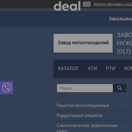
Начать продавать на D
Заказыва
ЗАВО
НУЖН
(017)
КАТАЛОГ
АТИ
РТИ
КО
Решетки вентиляционные
Радиаторные решетки
Сантехнические ревизионные
люки