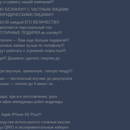
 и сервису нашей компании!!!
ПО БЕЗНАЛУ!!! С ЧАСТНЫМ ЛИЦАМИ
 ЮРИДИЧЕСКИМИ ЛИЦАМИ!!!
о 14.00 каждый ЕГО ВЕЛИЧЕСТВО
епляется персональный топ-
те ОТЛИЧНЫЕ ПОДАРКИ на халяву!!!
атили ― Вам еще больше подарков!!!
рочные заявки лучше по телефону!!!
т работать с огромной скоростью!!!
да!!! Дешевле сделать покупки до
о вкусную, ароматную, теплую пиццу!!!
пки ― бесплатный коучинг до результата
льных ― платно до 5 минут по
ра, при его изготовлении, рука
ши офис-менеджеры робот-андроиды
pple iPhone 6S Plus!!!
зводстве используются сложные высоко
ды QRIO и экспериментальные киборги