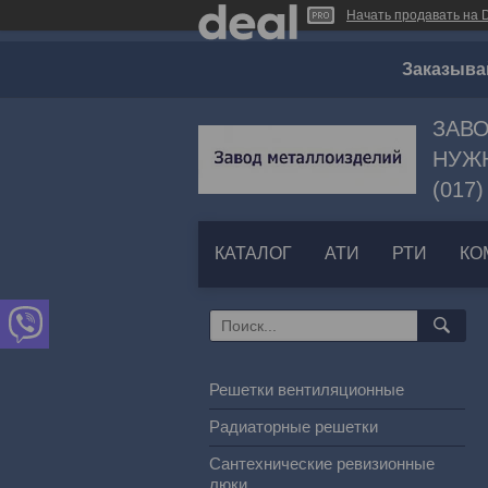
Начать продавать на D
Заказыва
ЗАВО
НУЖН
(017)
КАТАЛОГ
АТИ
РТИ
КО
Решетки вентиляционные
Радиаторные решетки
Сантехнические ревизионные
люки