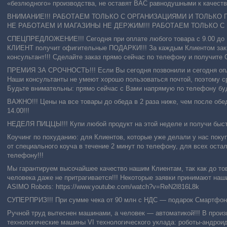
«безлюдного» производства, не оставят ВАС равнодушными к качеству
ВНИМАНИЕ!!! РАБОТАЕМ ТОЛЬКО С ОРГАНИЗАЦИЯМИ И ТОЛЬКО 
НЕ РАБОТАЕМ И МАГАЗИНЫ НЕ ДЕРЖИМ!!! РАБОТАЕМ ТОЛЬКО С
СПЕЦПРЕДЛОЖЕНИЕ!!! Сегодня при оплате любого товара с 9.00 д
КЛИЕНТ получит офигительные ПОДАРКИ!!! За каждым Клиентом закр
консультант!!! Сделайте заказ прямо сейчас по телефону и получи
ПРЕМИЯ ЗА СРОЧНОСТЬ!!! Если Вы сегодня позвонили и сегодня опл
Наши консультанты не умеют хорошо пользоваться почтой, поэтому с
Будьте внимательны: прямо сейчас с Вами напрямую по телефону буду
ВАЖНО!!! Цены на все товары до обеда в 2 раза ниже, чем после обе
14.00!!!
НЕДЕЛЯ ПИЦЦЫ!!! Купи любой продукт на этой неделе и получи быстр
Коучинг по похуданию: для Клиентов, которые уже делали у нас поку
от специального коуча в течение 2 минут по телефону, для всех оста
телефону!!!
Мы гарантируем высочайшее качество нашим Клиентам, так как до това
человека даже не притрагивается!!! Некоторые заявки принимают на
ASIMO Robots: https://www.youtube.com/watch?v=ReN2l816L8k
СУПЕРПРИЗ!!! При сумме чека от 90 млн с НДС ― подарок Смартфон A
Ручной труд вытеснен машинами, а человек — автоматикой!!! В прои
технологические машины VI технологического уклада: роботы-андрои