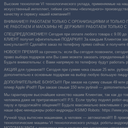
Высокие технологии VI технологического уклада, применяемые на на
искусственный интеллект, гибкие системы «безлюдного» производств
качеству и сервису нашей компании!!!
ВНИМАНИЕ!!! РАБОТАЕМ ТОЛЬКО С ОРГАНИЗАЦИЯМИ И ТОЛЬКО 
НЕ РАБОТАЕМ И МАГАЗИНЫ НЕ ДЕРЖИМ!!! РАБОТАЕМ ТОЛЬКО С
СПЕЦПРЕДЛОЖЕНИЕ!!! Сегодня при оплате любого товара с 9.00 д
КЛИЕНТ получит офигительные ПОДАРКИ!!! За каждым Клиентом закр
консультант!!! Сделайте заказ по телефону прямо сейчас и получите 
НОВОЕ!!! ПРЕМИЯ за срочность: если Вы сегодня позвонили, сегодня
право выбора подарков или Вы сами можете заказать определенный б
Будьте внимательны: с Вами напрямую по телефону будут работать р
АКЦИЯ для гурманов!!! Сегодня при сумме чека свыше 25 млн. рубле
дополнительно к основным подаркам на выбор любую большую пиццу
ДОПОЛНИТЕЛЬНЫЕ БОНУСЫ!!! При заказе на сумму свыше 49 млн р
плеер Apple iPod!!! При заказе свыше 150 млн рублей ― дополнитель
Мы гарантируем высочайшее качество нашим Клиентам, так как до това
человека даже не притрагивается!!! P.S. Если трубку поднял робот
паузу и продолжайте общение!!! Будьте максимально вежливыми с ро
наши офис-менеджеры робот-андроиды ASIMO Robots: https://www.yo
Ручной труд вытеснен машинами, а человек — автоматикой!!! В прои
технологические машины VI технологического уклада: роботы-андрои
MOTOMAN-MH24 с позиционными и контурными системами управления 