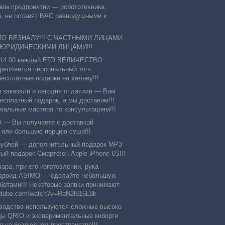
шем предприятии ― робототехника,
а, не оставят ВАС равнодушными к
ПО БЕЗНАЛУ!!! С ЧАСТНЫМИ ЛИЦАМИ
 ЮРИДИЧЕСКИМИ ЛИЦАМИ!!!
о 14.00 каждый ЕГО ВЕЛИЧЕСТВО
епляется персональный топ-
бесплатные подарки на халяву!!!
 заказали и сегодня оплатили ― Вам
есплатный подарок, а мы доставим!!!
еальные мастера по консультациям!!!
й ― Вы получаете с доставкой
 или большую порцию суши!!!
ублей ― дополнительный подарок MP3
ный подарок Смартфон Apple iPhone 6S!!!
ра, при его изготовлении, рука
-андроид ASIMO ― сделайте небольшую
ботами!!! Некоторые заявки принимают
utube.com/watch?v=ReN2l816L8k
зводстве используются сложные высоко
ды QRIO и экспериментальные киборги
на безлюдном пространстве!!!