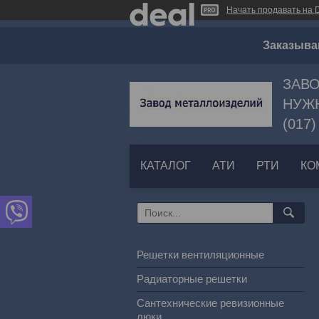
Начать продавать на D
Заказыва
ЗАВО
НУЖН
(017)
КАТАЛОГ
АТИ
РТИ
КО
Решетки вентиляционные
Радиаторные решетки
Сантехнические ревизионные
люки