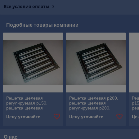
Все условия оплаты
Подобные товары компании
Решетка щелевая
Решетка щелевая р200,
Реш
регулируемая р150,
решетка щелевая
р15
решетка щелевая
регулируемая р200,
реш
регулируемая р150 р200,
решетка щелевая
про
Цену уточняйте
Цену уточняйте
Це
решетка щелевая р150
регулирующая р150,
РЕ
щелевые решетки
ве
О нас