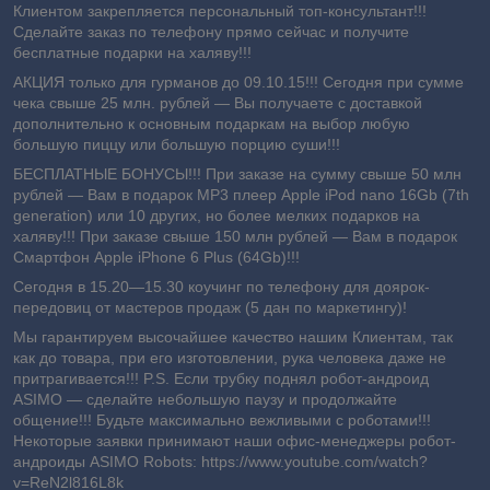
Клиентом закрепляется персональный топ-консультант!!!
Сделайте заказ по телефону прямо сейчас и получите
бесплатные подарки на халяву!!!
АКЦИЯ только для гурманов до 09.10.15!!! Сегодня при сумме
чека свыше 25 млн. рублей ― Вы получаете с доставкой
дополнительно к основным подаркам на выбор любую
большую пиццу или большую порцию суши!!!
БЕСПЛАТНЫЕ БОНУСЫ!!! При заказе на сумму свыше 50 млн
рублей ― Вам в подарок MP3 плеер Apple iPod nano 16Gb (7th
generation) или 10 других, но более мелких подарков на
халяву!!! При заказе свыше 150 млн рублей ― Вам в подарок
Смартфон Apple iPhone 6 Plus (64Gb)!!!
Сегодня в 15.20―15.30 коучинг по телефону для доярок-
передовиц от мастеров продаж (5 дан по маркетингу)!
Мы гарантируем высочайшее качество нашим Клиентам, так
как до товара, при его изготовлении, рука человека даже не
притрагивается!!! P.S. Если трубку поднял робот-андроид
ASIMO ― сделайте небольшую паузу и продолжайте
общение!!! Будьте максимально вежливыми с роботами!!!
Некоторые заявки принимают наши офис-менеджеры робот-
андроиды ASIMO Robots: https://www.youtube.com/watch?
v=ReN2l816L8k