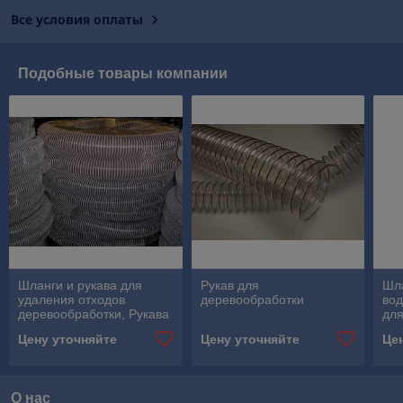
Все условия оплаты
Подобные товары компании
Шланги и рукава для
Рукав для
Шл
удаления отходов
деревообработки
во
деревообработки, Рукава
дл
для деревообработки,
шл
Цену уточняйте
Цену уточняйте
Це
шланги для стружки
шла
О нас