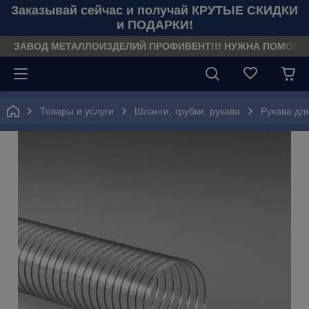
Заказывай сейчас и получай КРУТЫЕ СКИДКИ
и ПОДАРКИ!
ЗАВОД МЕТАЛЛОИЗДЕЛИЙ ПРОФИВЕНТ!!! НУЖНА ПОМОЩЬ??? З
Товары и услуги
Шланги, трубки, рукава
Рукава дл