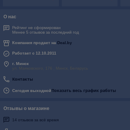
сантехнические
ревизионные, лючки,
лю
люки
О нас
Рейтинг не сформирован
Менее 5 отзывов за последний год
Компания продает на
Deal.by
Работает с 12.10.2011
г. Минск
ул. Маяковского, 176 , Минск, Беларусь
Контакты
Показать весь график работы
Сегодня выходной
Отзывы о магазине
14 отзывов за всё время