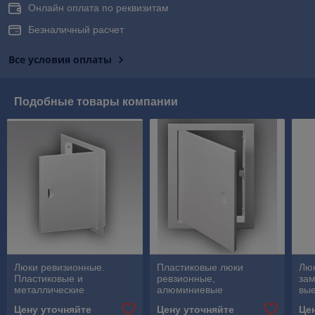
Онлайн оплата по реквизитам
Безналичный расчет
Все условия оплаты
Подобные товары компании
Люки ревизионные.
Пластиковые люки
Люк
Пластиковые и
ревзионные,
зам
металлические
алюминиевые
вые
сантехнические лючки
ревизионные люки в
зам
Цену уточняйте
Цену уточняйте
Це
белого цвета для ревизии
минске, люки смотровые
рев