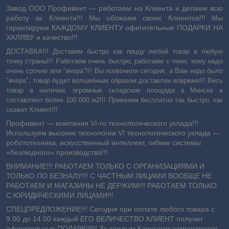
Завод ООО Профивент ― работаем на Клиента и делаем всю
работу за Клиента!!! Мы обожаем своих Клиентов!!! Мы
гарантируем КАЖДОМУ КЛИЕНТУ офигительные ПОДАРКИ НА
ХАЛЯВУ и качество!!!
ДОСТАВКА!!! Доставим быстро как пиццу любой товар в любую
точку страны!!! Работаем очень быстро, работаем с теми, кому надо
очень срочно или "вчера"!!! Вы позвонили сегодня, а Вам надо было
"вчера", товар будет волшебным образом доставлен вовремя!!! Весь
товар в наличии, огромные складские площади в Минске и
составляют более 100 000 м2!!! Привезем бесплатно так быстро, как
скажет Клиент!!!
Профивент ― компания VI-го технологического уклада!!!
Используем высокие технологии VI технологического уклада ―
робототехника, искусственный интеллект, гибкие системы
«безлюдного» производства!!!
ВНИМАНИЕ!!! РАБОТАЕМ ТОЛЬКО С ОРГАНИЗАЦИЯМИ И
ТОЛЬКО ПО БЕЗНАЛУ!!! С ЧАСТНЫМ ЛИЦАМИ ВООБЩЕ НЕ
РАБОТАЕМ И МАГАЗИНЫ НЕ ДЕРЖИМ!!! РАБОТАЕМ ТОЛЬКО
С ЮРИДИЧЕСКИМИ ЛИЦАМИ!!!
СПЕЦПРЕДЛОЖЕНИЕ!!! Сегодня при оплате любого товара с
9.00 до 14.00 каждый ЕГО ВЕЛИЧЕСТВО КЛИЕНТ получит
офигительные ПОДАРКИ!!! За каждым Клиентом закрепляется