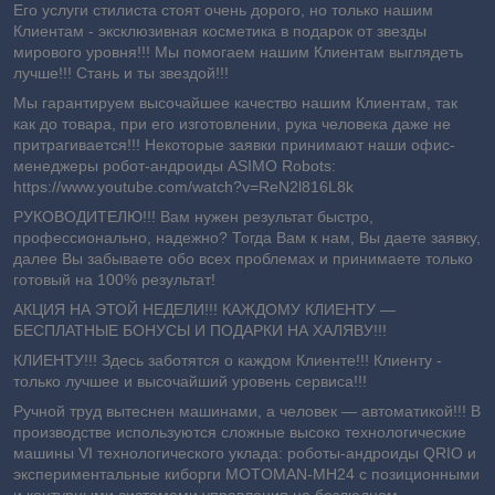
Его услуги стилиста стоят очень дорого, но только нашим
Клиентам - эксклюзивная косметика в подарок от звезды
мирового уровня!!! Мы помогаем нашим Клиентам выглядеть
лучше!!! Стань и ты звездой!!!
Мы гарантируем высочайшее качество нашим Клиентам, так
как до товара, при его изготовлении, рука человека даже не
притрагивается!!! Некоторые заявки принимают наши офис-
менеджеры робот-андроиды ASIMO Robots:
https://www.youtube.com/watch?v=ReN2l816L8k
РУКОВОДИТЕЛЮ!!! Вам нужен результат быстро,
профессионально, надежно? Тогда Вам к нам, Вы даете заявку,
далее Вы забываете обо всех проблемах и принимаете только
готовый на 100% результат!
АКЦИЯ НА ЭТОЙ НЕДЕЛИ!!! КАЖДОМУ КЛИЕНТУ —
БЕСПЛАТНЫЕ БОНУСЫ И ПОДАРКИ НА ХАЛЯВУ!!!
КЛИЕНТУ!!! Здесь заботятся о каждом Клиенте!!! Клиенту -
т
олько лучшее и
высочайший уровень сервиса!!!
Ручной труд вытеснен машинами, а человек — автоматикой!!! В
производстве используются сложные высоко технологические
машины VI технологического уклада: роботы-андроиды QRIO и
экспериментальные киборги MOTOMAN-MH24 с позиционными
и контурными системами управления на безлюдном