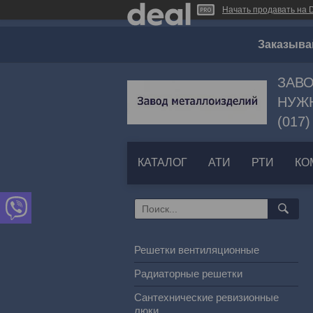
Начать продавать на D
Заказыва
ЗАВО
НУЖН
(017)
КАТАЛОГ
АТИ
РТИ
КО
Решетки вентиляционные
Радиаторные решетки
Сантехнические ревизионные
люки