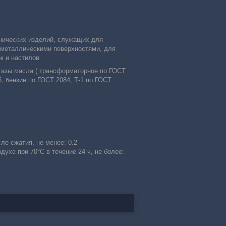
хнических изделий, служащих для
 металлическими поверхностями, для
к и настилов
 газы масла ( трансформаторное по ГОСТ
, бензин по ГОСТ 2084, Т-1 по ГОСТ
е сжатия, не менее: 0.2
ухе при 70°С в течение 24 ч, не более: