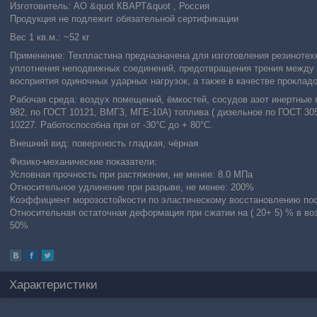
Изготовитель: АО &quot КВАРТ&quot , Россия
Продукция не подлежит обязательной сертификации
Вес 1 кв.м.: ~52 кг
Применение: Техпластина предназначена для изготовления резиноте
уплотнения неподвижных соединений, предотвращения трения между
восприятия одиночных ударных нагрузок, а также в качестве прокладо
Рабочая среда: воздух помещений, ёмкостей, сосудов азот инертные
982, по ГОСТ 10121, ВМГЗ, МГЕ-10А) топлива ( дизельное по ГОСТ 305
10227. Работоспособна при от -30°С до + 80°С.
Внешний вид: поверхность гладкая, чёрная
Физико-механические показатели:
Условная прочность при растяжении, не менее: 8.0 МПа
Относительное удлинение при разрыве, не менее: 200%
Коэффициент морозостойкости по эластическому восстановлению посл
Относительная остаточная деформация при сжатии на ( 20+ 5) % в возд
50%
Характеристики