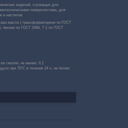
хнических изделий, служащих для
 металлическими поверхностями, для
к и настилов
 газы масла ( трансформаторное по ГОСТ
, бензин по ГОСТ 2084, Т-1 по ГОСТ
е сжатия, не менее: 0.2
ухе при 70°С в течение 24 ч, не более: