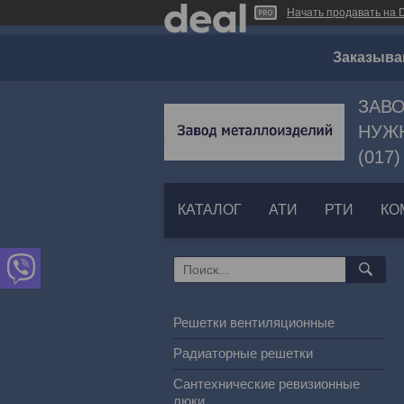
Начать продавать на D
Заказыва
ЗАВО
НУЖН
(017)
КАТАЛОГ
АТИ
РТИ
КО
Решетки вентиляционные
Радиаторные решетки
Сантехнические ревизионные
люки