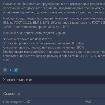
Применение: Техпластина предназначена для изготовления резиноте
уплотнения неподвижных соединений, предотвращения трения между
восприятия одиночных ударных нагрузок, а также в качестве прокладо
Рабочая среда: воздух помещений, ёмкостей, сосудов азот инертные
982, по ГОСТ 10121, ВМГЗ, МГЕ-10А) топлива ( дизельное по ГОСТ 305
10227. Работоспособна при от -30°С до + 80°С.
Внешний вид: поверхность гладкая, чёрная
Физико-механические показатели:
Условная прочность при растяжении, не менее: 8.0 МПа
Относительное удлинение при разрыве, не менее: 200%
Коэффициент морозостойкости по эластическому восстановлению посл
Относительная остаточная деформация при сжатии на ( 20+ 5) % в возд
50%
Характеристики
Основные
Производитель
P&S