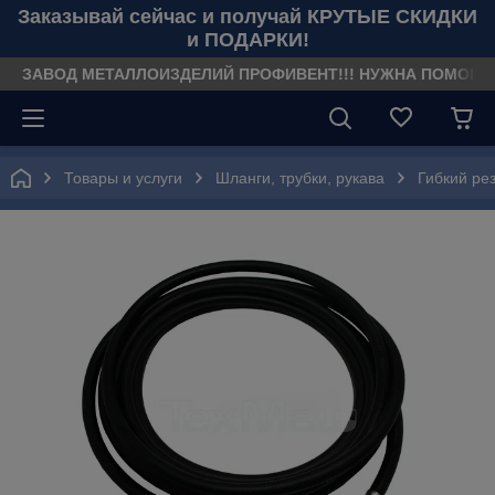
Заказывай сейчас и получай КРУТЫЕ СКИДКИ
и ПОДАРКИ!
ЗАВОД МЕТАЛЛОИЗДЕЛИЙ ПРОФИВЕНТ!!! НУЖНА ПОМОЩЬ??? З
Товары и услуги
Шланги, трубки, рукава
Гибкий ре