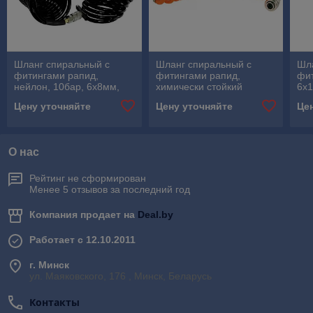
Шланг спиральный с
Шланг спиральный с
Шл
фитингами рапид,
фитингами рапид,
фи
нейлон, 10бар, 6x8мм,
химически стойкий
6x1
15м, FUBAG
полиамидный (рилсан),
ма
Цену уточняйте
Цену уточняйте
Це
20бар, 6x8мм, 5м,
тер
FUBAG
FU
О нас
Рейтинг не сформирован
Менее 5 отзывов за последний год
Компания продает на
Deal.by
Работает с 12.10.2011
г. Минск
ул. Маяковского, 176 , Минск, Беларусь
Контакты