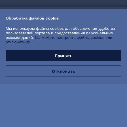
О нас
Обработка файлов cookie
Контакты
Мы используем файлы cookies для обеспечения удобства
пользователей портала и предоставления персональных
рекомендаций.
Вы можете настроить файлы cookies или
Доставка и оплата
отключить их.
График работы
Принять
Полная версия сайта
Отклонить
Политика обработки cookies
Сайт создан на платформе Deal.by