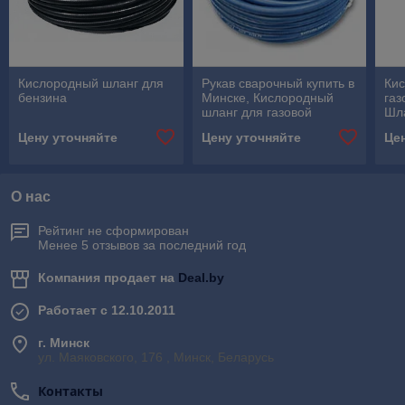
Кислородный шланг для
Рукав сварочный купить в
Кис
бензина
Минске, Кислородный
газ
шланг для газовой
Шла
сварки, Кислородный
сва
Цену уточняйте
Цену уточняйте
Це
шланг все размеры
шл
О нас
Рейтинг не сформирован
Менее 5 отзывов за последний год
Компания продает на
Deal.by
Работает с 12.10.2011
г. Минск
ул. Маяковского, 176 , Минск, Беларусь
Контакты