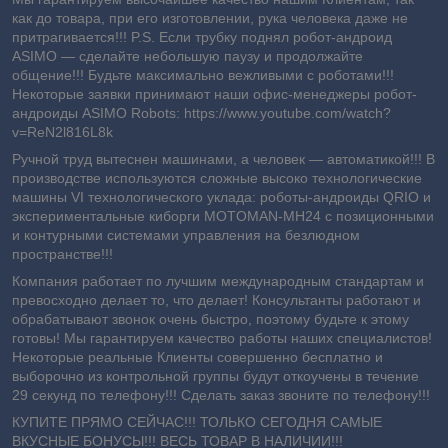
как до товара, при его изготовлении, рука человека даже не
притрагивается!!! P.S. Если трубку поднял робот-андроид
ASIMO ― сделайте небольшую паузу и продолжайте
общение!!! Будьте максимально вежливыми с роботами!!!
Некоторые заявки принимают наши офис-менеджеры робот-
андроиды ASIMO Robots: https://www.youtube.com/watch?
v=ReN2l816L8k
Ручной труд вытеснен машинами, а человек — автоматикой!!! В
производстве используются сложные высоко технологические
машины VI технологического уклада: роботы-андроиды QRIO и
экспериментальные киборги MOTOMAN-MH24 с позиционными
и контурными системами управления на безлюдном
пространстве!!!
Компания работает по лучшим международным стандартам и
превосходно делает то, что делает! Консультанты работают и
обрабатывают звонок очень быстро, поэтому будьте к этому
готовы! Мы гарантируем качество работы наших специалистов!
Некоторые реальные Клиенты совершенно бесплатно и
выборочно из контрольной группы будут откоучены в течение
29 секунд по телефону!!! Сделать заказ звоните по телефону!!!
КУПИТЕ ПРЯМО СЕЙЧАС!!! ТОЛЬКО СЕГОДНЯ САМЫЕ
ВКУСНЫЕ БОНУСЫ!!! ВЕСЬ ТОВАР В НАЛИЧИИ!!!