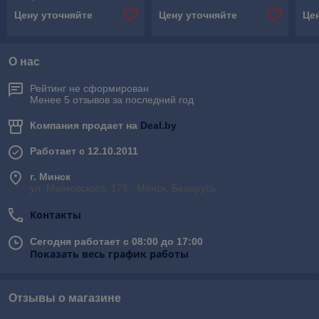
пищевые купить, Шланги
пи
Цену уточняйте
Цену уточняйте
Це
пищевые высокого
шла
давления
О нас
Рейтинг не сформирован
Менее 5 отзывов за последний год
Компания продает на
Deal.by
Работает с 12.10.2011
г. Минск
ул. Маяковского, 176 , Минск, Беларусь
Контакты
Сегодня работает с 08:00 до 17:00
Показать весь график работы
Отзывы о магазине