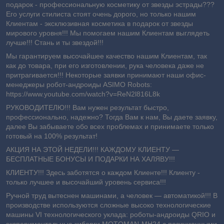
подарок - профессиональную косметику от звезды эстрады???
Его услуги стилиста стоят очень дорого, но только нашим
Клиентам - эксклюзивная косметика в подарок от звезды
мирового уровня!!! Мы помогаем нашим Клиентам выглядеть
лучше!!! Стань и ты звездой!!!
Мы гарантируем высочайшее качество нашим Клиентам, так
как до товара, при его изготовлении, рука человека даже не
притрагивается!!! Некоторые заявки принимают наши офис-
менеджеры робот-андроиды ASIMO Robots:
https://www.youtube.com/watch?v=ReN2l816L8k
РУКОВОДИТЕЛЮ!!! Вам нужен результат быстро,
профессионально, надежно? Тогда Вам к нам, Вы даете заявку,
далее Вы забываете обо всех проблемах и принимаете только
готовый на 100% результат!
АКЦИЯ НА ЭТОЙ НЕДЕЛИ!!! КАЖДОМУ КЛИЕНТУ —
БЕСПЛАТНЫЕ БОНУСЫ И ПОДАРКИ НА ХАЛЯВУ!!!
КЛИЕНТУ!!! Здесь заботятся о каждом Клиенте!!! Клиенту -
т
олько лучшее и
высочайший уровень сервиса!!!
Ручной труд вытеснен машинами, а человек — автоматикой!!! В
производстве используются сложные высоко технологические
машины VI технологического уклада: роботы-андроиды QRIO и
экспериментальные киборги MOTOMAN-MH24 с позиционными