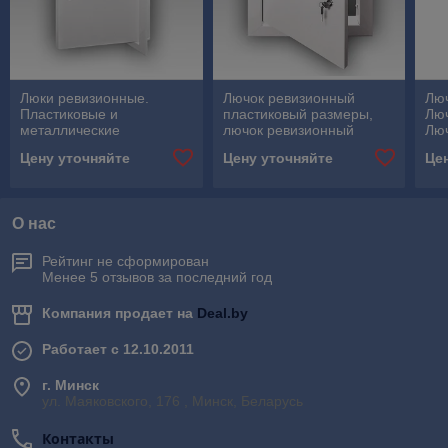
Люки ревизионные.
Лючок ревизионный
Люч
Пластиковые и
пластиковый размеры,
Люч
металлические
лючок ревизионный
Люч
сантехнические лючки
купить, лючок
сан
Цену уточняйте
Цену уточняйте
Це
белого цвета для ревизии
ревизионный
рев
сантехнические
сантехнический, лючки
Лю
О нас
Рейтинг не сформирован
Менее 5 отзывов за последний год
Компания продает на
Deal.by
Работает с 12.10.2011
г. Минск
ул. Маяковского, 176 , Минск, Беларусь
Контакты