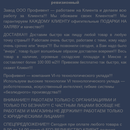
ревизионный
Завод ООО Профивент ― работаем на Клиента и делаем всю
работу за Клиента!!! Мы обожаем своих Клиентов!!! Мы
гарантируем КАЖДОМУ КЛИЕНТУ офигительные ПОДАРКИ НА
ХАЛЯВУ и качество!!!
ДОСТАВКА!!! Доставим быстро как пиццу любой товар в любую
точку страны!!! Работаем очень быстро, работаем с теми, кому надо
очень срочно или "вчера"!!! Вы позвонили сегодня, а Вам надо было
"вчера", товар будет волшебным образом доставлен вовремя!!! Весь
товар в наличии, огромные складские площади в Минске и
составляют более 100 000 м2!!! Привезем бесплатно так быстро, как
скажет Клиент!!!
Профивент ― компания VI-го технологического уклада!!!
Используем высокие технологии VI технологического уклада ―
робототехника, искусственный интеллект, гибкие системы
«безлюдного» производства!!!
ВНИМАНИЕ!!! РАБОТАЕМ ТОЛЬКО С ОРГАНИЗАЦИЯМИ И
ТОЛЬКО ПО БЕЗНАЛУ!!! С ЧАСТНЫМ ЛИЦАМИ ВООБЩЕ НЕ
РАБОТАЕМ И МАГАЗИНЫ НЕ ДЕРЖИМ!!! РАБОТАЕМ ТОЛЬКО
С ЮРИДИЧЕСКИМИ ЛИЦАМИ!!!
СПЕЦПРЕДЛОЖЕНИЕ!!! Сегодня при оплате любого товара с
9.00 до 14.00 каждый ЕГО ВЕЛИЧЕСТВО КЛИЕНТ получит