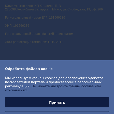
Юридическое лицо:
ИП Харламов П. В.
220098, Республика Беларусь, г. Минск, ул. Слободская, 19, оф. 269
Регистрационный номер ЕГР: 191566236
УНП: 191566236
Регистрационный орган: Минский горисполком
Дата регистрации компании: 11.10.2011
Обработка файлов cookie
Мы используем файлы cookies для обеспечения удобства
пользователей портала и предоставления персональных
рекомендаций.
Вы можете настроить файлы cookies или
отключить их.
Принять