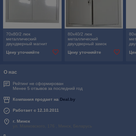
70х80/2 люк
80х40/2 люк
80х
металлический
металлический
ме
двухдверный магнит
двухдверный замок
дву
Цену уточняйте
Цену уточняйте
Це
О нас
Рейтинг не сформирован
Менее 5 отзывов за последний год
Компания продает на
Deal.by
Работает с 12.10.2011
г. Минск
ул. Маяковского, 176 , Минск, Беларусь