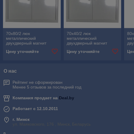
70х80/2 люк
70х40/2 люк
80х
металлический
металлический
ме
двухдверный магнит
двухдверный магнит
дву
Цену уточняйте
Цену уточняйте
Це
О нас
Рейтинг не сформирован
Менее 5 отзывов за последний год
Компания продает на
Deal.by
Работает с 12.10.2011
г. Минск
ул. Маяковского, 176 , Минск, Беларусь