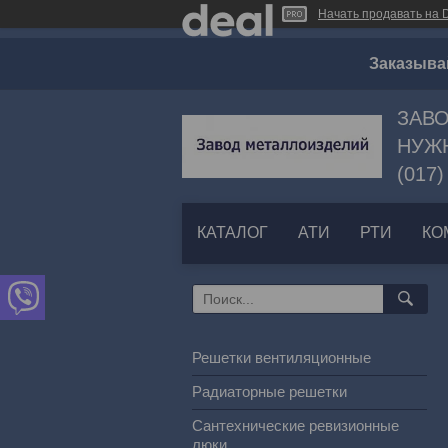
Начать продавать на D
Заказыва
ЗАВО
НУЖН
(017)
КАТАЛОГ
АТИ
РТИ
КО
Решетки вентиляционные
Радиаторные решетки
Сантехнические ревизионные
люки