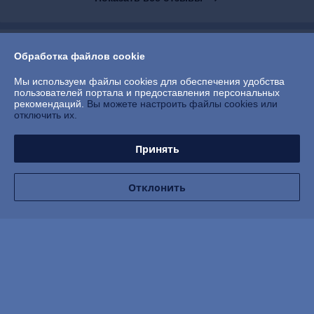
О нас
Обработка файлов cookie
Контакты
Мы используем файлы cookies для обеспечения удобства
пользователей портала и предоставления персональных
рекомендаций.
Вы можете настроить файлы cookies или
Доставка и оплата
отключить их.
График работы
Принять
Полная версия сайта
Отклонить
Политика обработки cookies
Сайт создан на платформе Deal.by