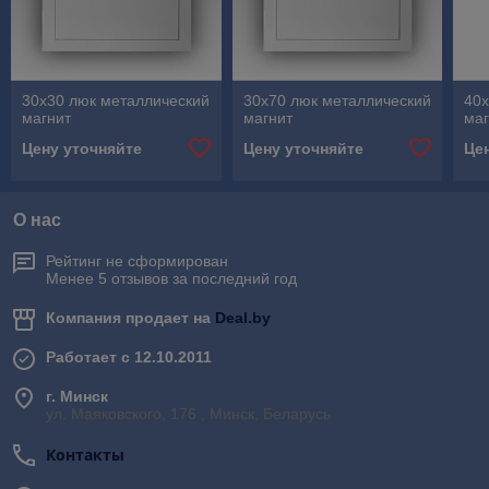
30х30 люк металлический
30х70 люк металлический
40х
магнит
магнит
маг
Цену уточняйте
Цену уточняйте
Це
О нас
Рейтинг не сформирован
Менее 5 отзывов за последний год
Компания продает на
Deal.by
Работает с 12.10.2011
г. Минск
ул. Маяковского, 176 , Минск, Беларусь
Контакты