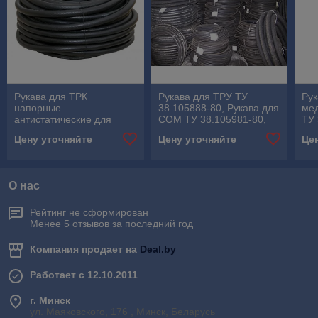
Рукава для ТРК
Рукава для ТРУ ТУ
Рук
напорные
38.105888-80, Рукава для
мед
антистатические для
СОМ ТУ 38.105981-80,
ТУ 
топливо-раздаточных
Шланги ТУ 38.106578-89
Рез
Цену уточняйте
Цену уточняйте
Це
колонок ТУ 38.105888-80
Рез
Шл
О нас
Рейтинг не сформирован
Менее 5 отзывов за последний год
Компания продает на
Deal.by
Работает с 12.10.2011
г. Минск
ул. Маяковского, 176 , Минск, Беларусь