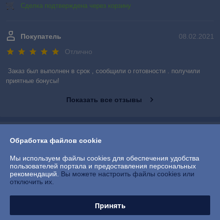
Сделка подтверждена через корзину
Покупатель
08.02.2021
Отлично
Заказ был выполнен в срок , сообщили о готовности . получили 
приятные бонусы!
Показать все отзывы
О нас
Обработка файлов cookie
Контакты
Мы используем файлы cookies для обеспечения удобства
пользователей портала и предоставления персональных
рекомендаций.
Вы можете настроить файлы cookies или
Доставка и оплата
отключить их.
График работы
Принять