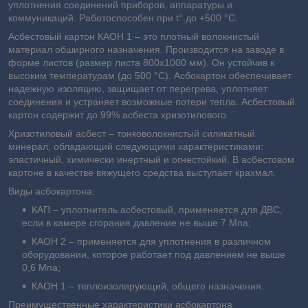
уплотнения соединений приборов, аппаратуры и
коммуникаций. Работоспособен при t° до +500 °C.
Асбестовый картон КАОН 1 – это плотный волокнистый
материал обширного назначения. Производится на заводе в
форме листов (размер листа 800x1000 мм). Он устойчив к
высоким температурам (до 500 °С). Асбокартон обеспечивает
надежную изоляцию, защищает от перегрева, уплотняет
соединения и устраняет возможные потери тепла. Асбестовый
картон содержит до 99% асбеста хризотилового.
Хризотиловый асбест – тонковолокнистый силикатный
минерал, обладающий следующими характеристиками:
эластичный, химически инертный и огнестойкий. В асбестовом
картоне в качестве вяжущего средства выступает крахмал.
Виды асбокартона:
КАП – уплотнитель асбестовый, применяется для ДВС,
если в камере сгорания давление не выше 7 Мпа;
КАОН 2 – применяется для уплотнения в различном
оборудовании, которое работает под давлением не выше
0,6 Мпа;
КАОН 1 – теплоизолирующий, общего назначения.
Преимущественные характеристики асбокартона