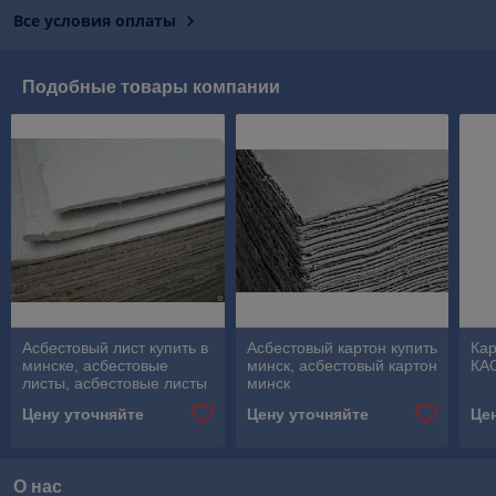
Все условия оплаты
Подобные товары компании
Асбестовый лист купить в
Асбестовый картон купить
Кар
минске, асбестовые
минск, асбестовый картон
КА
листы, асбестовые листы
минск
купить в минске,
Цену уточняйте
Цену уточняйте
Це
асболист, асбокартон
О нас